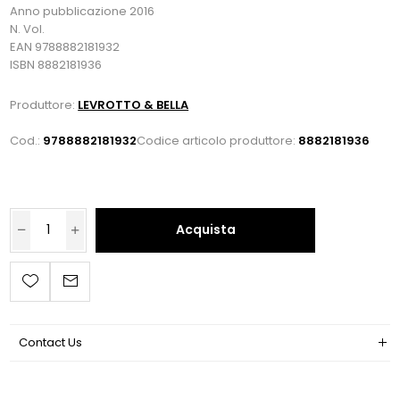
Anno pubblicazione 2016
N. Vol.
EAN 9788882181932
ISBN 8882181936
Produttore:
LEVROTTO & BELLA
Cod.:
9788882181932
Codice articolo produttore:
8882181936
Acquista
Contact Us