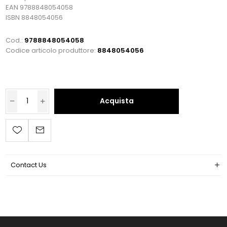
EAN 9788848054058
ISBN 8848054056
Cod.:
9788848054058
Codice articolo produttore:
8848054056
Acquista
Contact Us