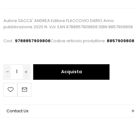
Autore SACCA' ANDREA Editore FLACCOVIO DARIO Anno
pubblicazione 2020 N. Vol. EAN 9788857909806 ISBN 8857909808
Cod.:
9788857909806
Codice articolo produttore:
8857909808
Acquista
Contact Us