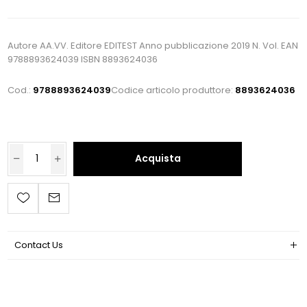
Autore AA.VV. Editore EDITEST Anno pubblicazione 2019 N. Vol. EAN
9788893624039 ISBN 8893624036
Cod.:
9788893624039
Codice articolo produttore:
8893624036
Acquista
Contact Us