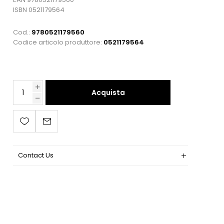
ISBN 0521179564
Cod.:
9780521179560
Codice articolo produttore:
0521179564
Acquista
Contact Us