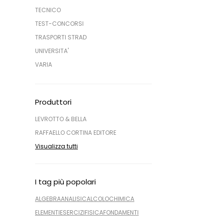
TECNICO
TEST-CONCORSI
TRASPORTI STRAD
UNIVERSITA'
VARIA
Produttori
LEVROTTO & BELLA
RAFFAELLO CORTINA EDITORE
Visualizza tutti
I tag più popolari
ALGEBRA
ANALISI
CALCOLO
CHIMICA
ELEMENTI
ESERCIZI
FISICA
FONDAMENTI