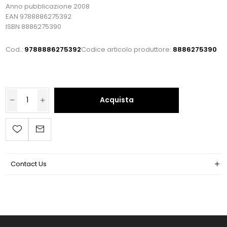
Anno pubblicazione 2008
EAN 9788886275392
ISBN 8886275390
Cod.:
9788886275392
Codice articolo produttore:
8886275390
Acquista
Contact Us