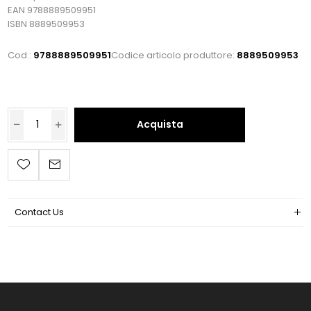
EAN 9788889509951
ISBN 8889509953
Cod.:
9788889509951
Codice articolo produttore:
8889509953
Acquista
Contact Us