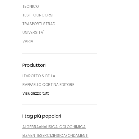
TECNICO
TEST-CONCORSI
TRASPORTI STRAD
UNIVERSITA'
VARIA
Produttori
LEVROTTO & BELLA
RAFFAELLO CORTINA EDITORE
Visualizza tutti
I tag più popolari
ALGEBRA
ANALISI
CALCOLO
CHIMICA
ELEMENTI
ESERCIZI
FISICA
FONDAMENTI