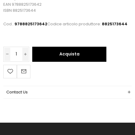
EAN 9788825173642
ISBN 8825173644
Cod.:
9788825173642
Codice articolo produttore:
8825173644
Acquista
Contact Us