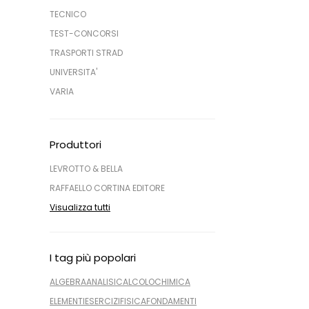
TECNICO
TEST-CONCORSI
TRASPORTI STRAD
UNIVERSITA'
VARIA
Produttori
LEVROTTO & BELLA
RAFFAELLO CORTINA EDITORE
Visualizza tutti
I tag più popolari
ALGEBRA
ANALISI
CALCOLO
CHIMICA
ELEMENTI
ESERCIZI
FISICA
FONDAMENTI