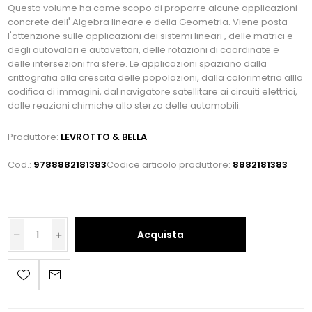
Questo volume ha come scopo di proporre alcune applicazioni
concrete dell' Algebra lineare e della Geometria. Viene posta
l'attenzione sulle applicazioni dei sistemi lineari , delle matrici e
degli autovalori e autovettori, delle rotazioni di coordinate e
delle intersezioni fra sfere. Le applicazioni spaziano dalla
crittografia alla crescita delle popolazioni, dalla colorimetria allla
codifica di immagini, dal navigatore satellitare ai circuiti elettrici,
dalle reazioni chimiche allo sterzo delle automobili.
Produttore:
LEVROTTO & BELLA
Cod.:
9788882181383
Codice articolo produttore:
8882181383
Acquista