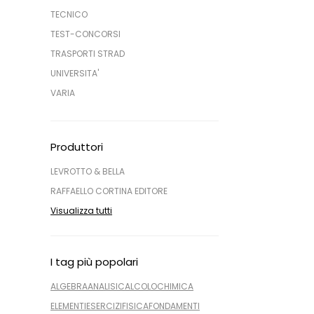
TECNICO
TEST-CONCORSI
TRASPORTI STRAD
UNIVERSITA'
VARIA
Produttori
LEVROTTO & BELLA
RAFFAELLO CORTINA EDITORE
Visualizza tutti
I tag più popolari
ALGEBRA
ANALISI
CALCOLO
CHIMICA
ELEMENTI
ESERCIZI
FISICA
FONDAMENTI