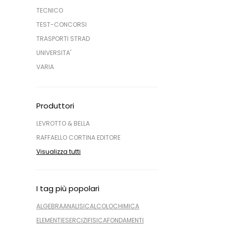
TECNICO
TEST-CONCORSI
TRASPORTI STRAD
UNIVERSITA'
VARIA
Produttori
LEVROTTO & BELLA
RAFFAELLO CORTINA EDITORE
Visualizza tutti
I tag più popolari
ALGEBRA
ANALISI
CALCOLO
CHIMICA
ELEMENTI
ESERCIZI
FISICA
FONDAMENTI