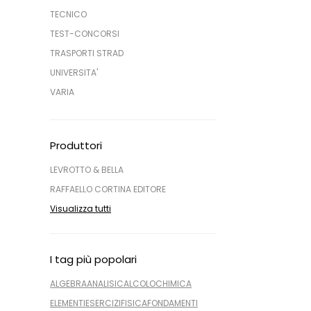
TECNICO
TEST-CONCORSI
TRASPORTI STRAD
UNIVERSITA'
VARIA
Produttori
LEVROTTO & BELLA
RAFFAELLO CORTINA EDITORE
Visualizza tutti
I tag più popolari
ALGEBRA
ANALISI
CALCOLO
CHIMICA
ELEMENTI
ESERCIZI
FISICA
FONDAMENTI