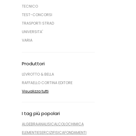
TECNICO
TEST-CONCORSI
TRASPORTI STRAD
UNIVERSITA'
VARIA
Produttori
LEVROTTO & BELLA
RAFFAELLO CORTINA EDITORE
Visualizza tutti
I tag più popolari
ALGEBRA
ANALISI
CALCOLO
CHIMICA
ELEMENTI
ESERCIZI
FISICA
FONDAMENTI