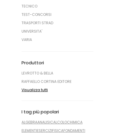
TECNICO
TEST-CONCORSI
TRASPORTI STRAD
UNIVERSITA'
VARIA
Produttori
LEVROTTO & BELLA
RAFFAELLO CORTINA EDITORE
Visualizza tutti
I tag più popolari
ALGEBRA
ANALISI
CALCOLO
CHIMICA
ELEMENTI
ESERCIZI
FISICA
FONDAMENTI