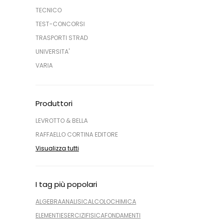
TECNICO
TEST-CONCORSI
TRASPORTI STRAD
UNIVERSITA'
VARIA
Produttori
LEVROTTO & BELLA
RAFFAELLO CORTINA EDITORE
Visualizza tutti
I tag più popolari
ALGEBRA
ANALISI
CALCOLO
CHIMICA
ELEMENTI
ESERCIZI
FISICA
FONDAMENTI