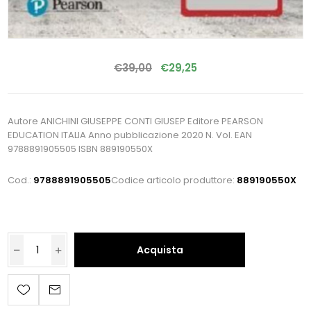
€39,00
€29,25
Autore ANICHINI GIUSEPPE CONTI GIUSEP Editore PEARSON
EDUCATION ITALIA Anno pubblicazione 2020 N. Vol. EAN
9788891905505 ISBN 889190550X
Cod.:
9788891905505
Codice articolo produttore:
889190550X
Acquista