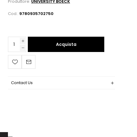
Produttore:
UNIVERSITY BOECK
Cod.:
9780935702750
Acquista
Contact Us