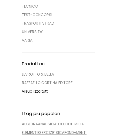
TECNICO
TEST-CONCORSI
TRASPORTI STRAD
UNIVERSITA'
VARIA
Produttori
LEVROTTO & BELLA
RAFFAELLO CORTINA EDITORE
Visualizza tutti
I tag più popolari
ALGEBRA
ANALISI
CALCOLO
CHIMICA
ELEMENTI
ESERCIZI
FISICA
FONDAMENTI