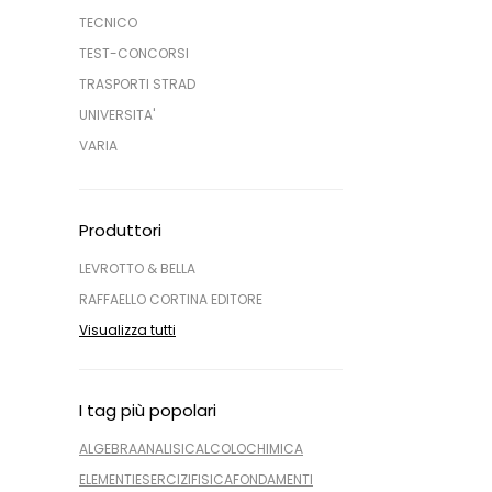
TECNICO
TEST-CONCORSI
TRASPORTI STRAD
UNIVERSITA'
VARIA
Produttori
LEVROTTO & BELLA
RAFFAELLO CORTINA EDITORE
Visualizza tutti
I tag più popolari
ALGEBRA
ANALISI
CALCOLO
CHIMICA
ELEMENTI
ESERCIZI
FISICA
FONDAMENTI