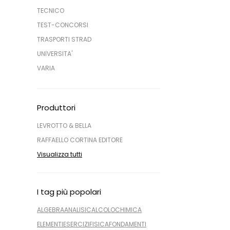
TECNICO
TEST-CONCORSI
TRASPORTI STRAD
UNIVERSITA'
VARIA
Produttori
LEVROTTO & BELLA
RAFFAELLO CORTINA EDITORE
Visualizza tutti
I tag più popolari
ALGEBRA
ANALISI
CALCOLO
CHIMICA
ELEMENTI
ESERCIZI
FISICA
FONDAMENTI