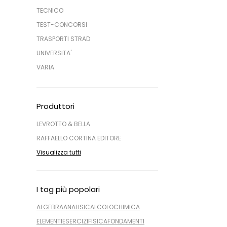
TECNICO
TEST-CONCORSI
TRASPORTI STRAD
UNIVERSITA'
VARIA
Produttori
LEVROTTO & BELLA
RAFFAELLO CORTINA EDITORE
Visualizza tutti
I tag più popolari
ALGEBRA
ANALISI
CALCOLO
CHIMICA
ELEMENTI
ESERCIZI
FISICA
FONDAMENTI