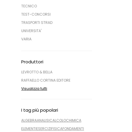
TECNICO
TEST-CONCORSI
TRASPORTI STRAD
UNIVERSITA'
VARIA
Produttori
LEVROTTO & BELLA
RAFFAELLO CORTINA EDITORE
Visualizza tutti
I tag più popolari
ALGEBRA
ANALISI
CALCOLO
CHIMICA
ELEMENTI
ESERCIZI
FISICA
FONDAMENTI