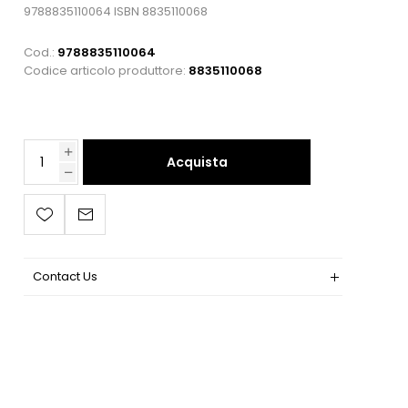
9788835110064 ISBN 8835110068
Cod.:
9788835110064
Codice articolo produttore:
8835110068
Acquista
Contact Us