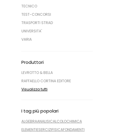
TECNICO
TEST-CONCORSI
TRASPORTI STRAD
UNIVERSITA'
VARIA
Produttori
LEVROTTO & BELLA
RAFFAELLO CORTINA EDITORE
Visualizza tutti
I tag più popolari
ALGEBRA
ANALISI
CALCOLO
CHIMICA
ELEMENTI
ESERCIZI
FISICA
FONDAMENTI