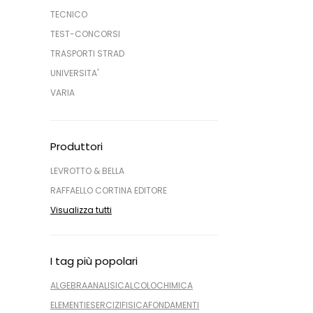
TECNICO
TEST-CONCORSI
TRASPORTI STRAD
UNIVERSITA'
VARIA
Produttori
LEVROTTO & BELLA
RAFFAELLO CORTINA EDITORE
Visualizza tutti
I tag più popolari
ALGEBRA
ANALISI
CALCOLO
CHIMICA
ELEMENTI
ESERCIZI
FISICA
FONDAMENTI