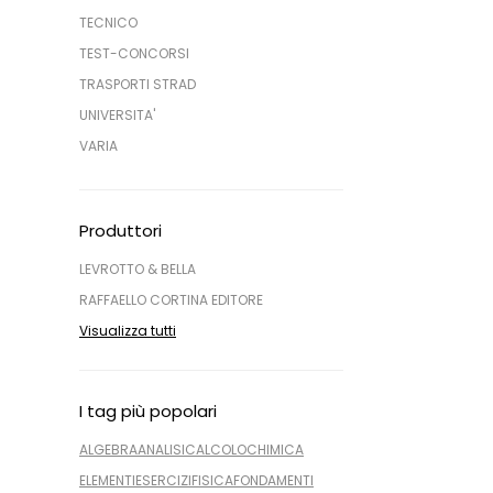
TECNICO
TEST-CONCORSI
TRASPORTI STRAD
UNIVERSITA'
VARIA
Produttori
LEVROTTO & BELLA
RAFFAELLO CORTINA EDITORE
Visualizza tutti
I tag più popolari
ALGEBRA
ANALISI
CALCOLO
CHIMICA
ELEMENTI
ESERCIZI
FISICA
FONDAMENTI