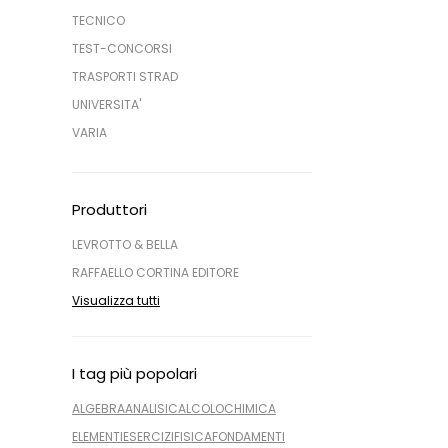
TECNICO
TEST-CONCORSI
TRASPORTI STRAD
UNIVERSITA'
VARIA
Produttori
LEVROTTO & BELLA
RAFFAELLO CORTINA EDITORE
Visualizza tutti
I tag più popolari
ALGEBRA
ANALISI
CALCOLO
CHIMICA
ELEMENTI
ESERCIZI
FISICA
FONDAMENTI