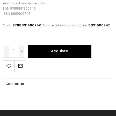
Anno pubblicazione 2015
EAN 9788891900746
ISBN 8891900745
Cod.:
9788891900746
Codice articolo produttore:
8891900745
Acquista
Contact Us