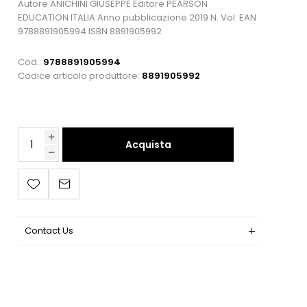
Autore ANICHINI GIUSEPPE Editore PEARSON
EDUCATION ITALIA Anno pubblicazione 2019 N. Vol. EAN
9788891905994 ISBN 8891905992
Cod.:
9788891905994
Codice articolo produttore:
8891905992
Acquista
Contact Us