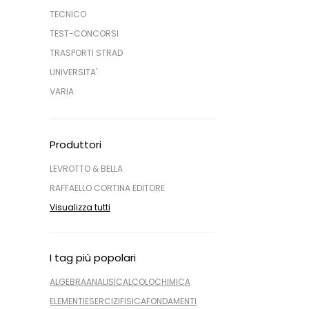
TECNICO
TEST-CONCORSI
TRASPORTI STRAD
UNIVERSITA'
VARIA
Produttori
LEVROTTO & BELLA
RAFFAELLO CORTINA EDITORE
Visualizza tutti
I tag più popolari
ALGEBRA
ANALISI
CALCOLO
CHIMICA
ELEMENTI
ESERCIZI
FISICA
FONDAMENTI