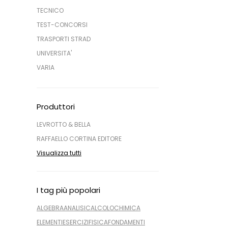
TECNICO
TEST-CONCORSI
TRASPORTI STRAD
UNIVERSITA'
VARIA
Produttori
LEVROTTO & BELLA
RAFFAELLO CORTINA EDITORE
Visualizza tutti
I tag più popolari
ALGEBRA
ANALISI
CALCOLO
CHIMICA
ELEMENTI
ESERCIZI
FISICA
FONDAMENTI