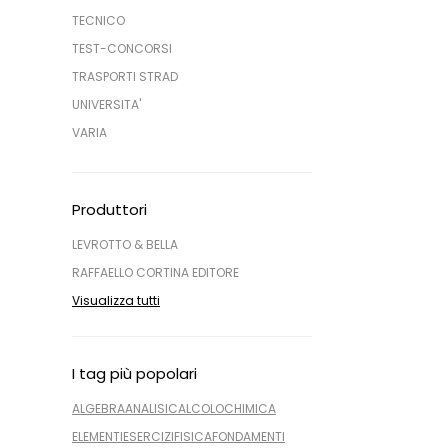
TECNICO
TEST-CONCORSI
TRASPORTI STRAD
UNIVERSITA'
VARIA
Produttori
LEVROTTO & BELLA
RAFFAELLO CORTINA EDITORE
Visualizza tutti
I tag più popolari
ALGEBRA
ANALISI
CALCOLO
CHIMICA
ELEMENTI
ESERCIZI
FISICA
FONDAMENTI