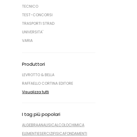
TECNICO
TEST-CONCORSI
TRASPORTI STRAD
UNIVERSITA'
VARIA
Produttori
LEVROTTO & BELLA
RAFFAELLO CORTINA EDITORE
Visualizza tutti
I tag più popolari
ALGEBRA
ANALISI
CALCOLO
CHIMICA
ELEMENTI
ESERCIZI
FISICA
FONDAMENTI