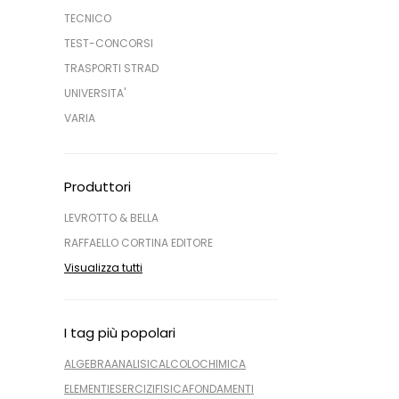
TECNICO
TEST-CONCORSI
TRASPORTI STRAD
UNIVERSITA'
VARIA
Produttori
LEVROTTO & BELLA
RAFFAELLO CORTINA EDITORE
Visualizza tutti
I tag più popolari
ALGEBRA
ANALISI
CALCOLO
CHIMICA
ELEMENTI
ESERCIZI
FISICA
FONDAMENTI