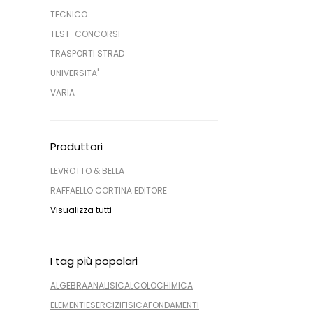
TECNICO
TEST-CONCORSI
TRASPORTI STRAD
UNIVERSITA'
VARIA
Produttori
LEVROTTO & BELLA
RAFFAELLO CORTINA EDITORE
Visualizza tutti
I tag più popolari
ALGEBRA
ANALISI
CALCOLO
CHIMICA
ELEMENTI
ESERCIZI
FISICA
FONDAMENTI