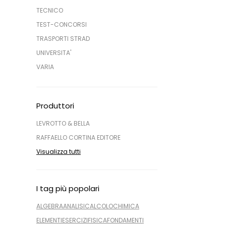
TECNICO
TEST-CONCORSI
TRASPORTI STRAD
UNIVERSITA'
VARIA
Produttori
LEVROTTO & BELLA
RAFFAELLO CORTINA EDITORE
Visualizza tutti
I tag più popolari
ALGEBRA
ANALISI
CALCOLO
CHIMICA
ELEMENTI
ESERCIZI
FISICA
FONDAMENTI