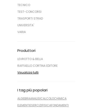
TECNICO
TEST-CONCORSI
TRASPORTI STRAD
UNIVERSITA'
VARIA
Produttori
LEVROTTO & BELLA
RAFFAELLO CORTINA EDITORE
Visualizza tutti
I tag più popolari
ALGEBRA
ANALISI
CALCOLO
CHIMICA
ELEMENTI
ESERCIZI
FISICA
FONDAMENTI