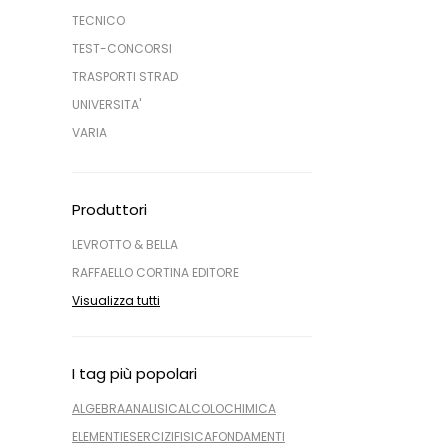
TECNICO
TEST-CONCORSI
TRASPORTI STRAD
UNIVERSITA'
VARIA
Produttori
LEVROTTO & BELLA
RAFFAELLO CORTINA EDITORE
Visualizza tutti
I tag più popolari
ALGEBRA
ANALISI
CALCOLO
CHIMICA
ELEMENTI
ESERCIZI
FISICA
FONDAMENTI