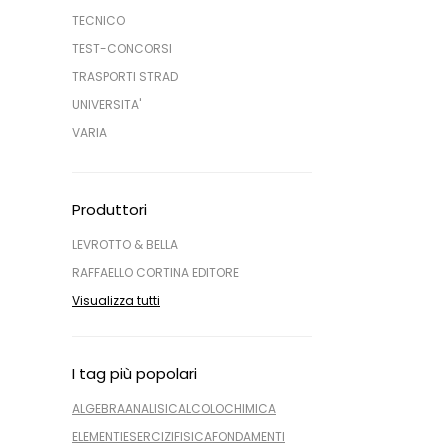
TECNICO
TEST-CONCORSI
TRASPORTI STRAD
UNIVERSITA'
VARIA
Produttori
LEVROTTO & BELLA
RAFFAELLO CORTINA EDITORE
Visualizza tutti
I tag più popolari
ALGEBRA
ANALISI
CALCOLO
CHIMICA
ELEMENTI
ESERCIZI
FISICA
FONDAMENTI