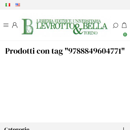
0
Prodotti con tag "9788849604771"
Categorie