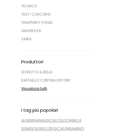
TECNICO
TEST-CONCORSI
TRASPORTI STRAD
UNIVERSITA'
VARIA
Produttori
LEVROTTO & BELLA
RAFFAELLO CORTINA EDITORE
Visualizza tutti
I tag più popolari
ALGEBRA
ANALISI
CALCOLO
CHIMICA
ELEMENTI
ESERCIZI
FISICA
FONDAMENTI