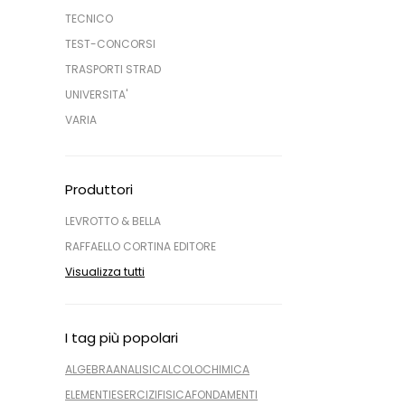
TECNICO
TEST-CONCORSI
TRASPORTI STRAD
UNIVERSITA'
VARIA
Produttori
LEVROTTO & BELLA
RAFFAELLO CORTINA EDITORE
Visualizza tutti
I tag più popolari
ALGEBRA
ANALISI
CALCOLO
CHIMICA
ELEMENTI
ESERCIZI
FISICA
FONDAMENTI