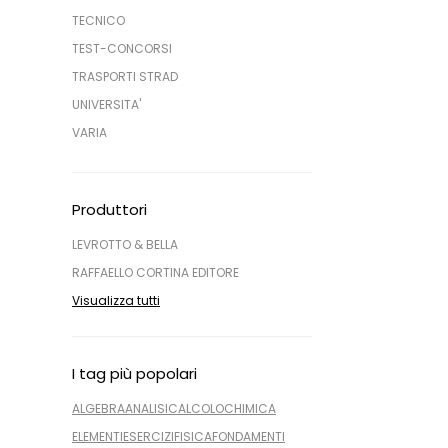
TECNICO
TEST-CONCORSI
TRASPORTI STRAD
UNIVERSITA'
VARIA
Produttori
LEVROTTO & BELLA
RAFFAELLO CORTINA EDITORE
Visualizza tutti
I tag più popolari
ALGEBRA
ANALISI
CALCOLO
CHIMICA
ELEMENTI
ESERCIZI
FISICA
FONDAMENTI