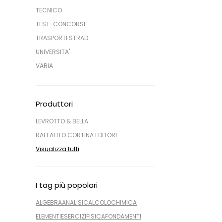
TECNICO
TEST-CONCORSI
TRASPORTI STRAD
UNIVERSITA'
VARIA
Produttori
LEVROTTO & BELLA
RAFFAELLO CORTINA EDITORE
Visualizza tutti
I tag più popolari
ALGEBRA
ANALISI
CALCOLO
CHIMICA
ELEMENTI
ESERCIZI
FISICA
FONDAMENTI