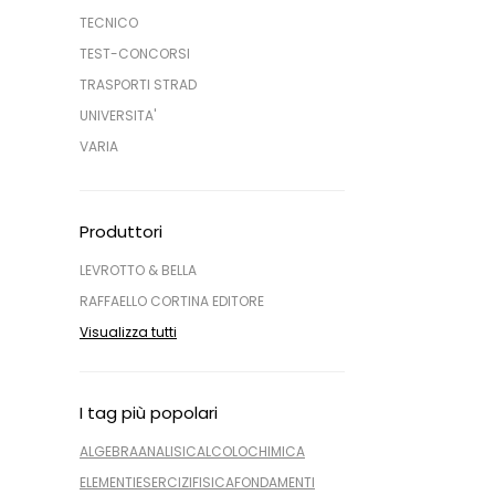
TECNICO
TEST-CONCORSI
TRASPORTI STRAD
UNIVERSITA'
VARIA
Produttori
LEVROTTO & BELLA
RAFFAELLO CORTINA EDITORE
Visualizza tutti
I tag più popolari
ALGEBRA
ANALISI
CALCOLO
CHIMICA
ELEMENTI
ESERCIZI
FISICA
FONDAMENTI