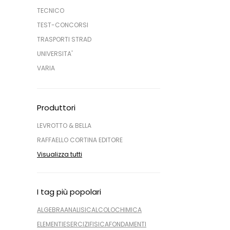
TECNICO
TEST-CONCORSI
TRASPORTI STRAD
UNIVERSITA'
VARIA
Produttori
LEVROTTO & BELLA
RAFFAELLO CORTINA EDITORE
Visualizza tutti
I tag più popolari
ALGEBRA
ANALISI
CALCOLO
CHIMICA
ELEMENTI
ESERCIZI
FISICA
FONDAMENTI