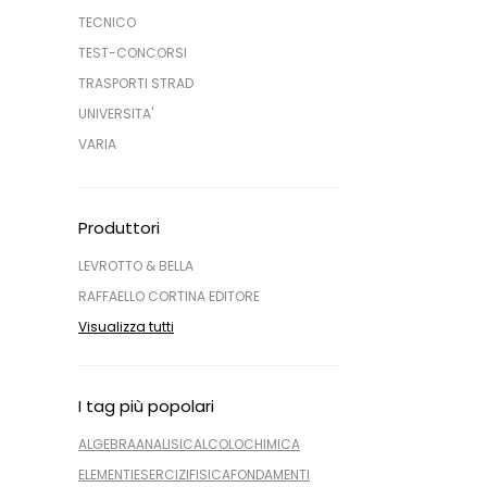
TECNICO
TEST-CONCORSI
TRASPORTI STRAD
UNIVERSITA'
VARIA
Produttori
LEVROTTO & BELLA
RAFFAELLO CORTINA EDITORE
Visualizza tutti
I tag più popolari
ALGEBRA
ANALISI
CALCOLO
CHIMICA
ELEMENTI
ESERCIZI
FISICA
FONDAMENTI